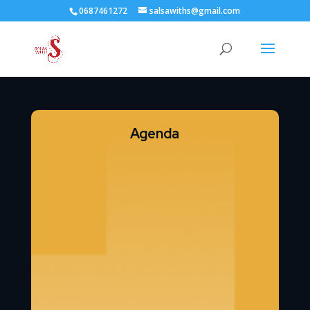
0687461272
salsawiths@gmail.com
Agenda