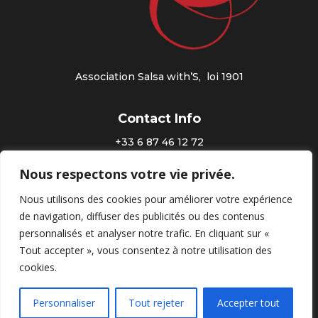
Association Salsa with’S, loi 1901
Contact Info
+33 6 87 46 12 72
salsawiths@gmail.com
Nous respectons votre vie privée.
Nous utilisons des cookies pour améliorer votre expérience
Suivez-nous / Follow On
de navigation, diffuser des publicités ou des contenus
personnalisés et analyser notre trafic. En cliquant sur «
Tout accepter », vous consentez à notre utilisation des
cookies.
Personnaliser
Tout rejeter
Accepter tout